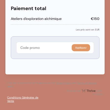
Paiement total
Ateliers d'exploration alchimique
€150
Les prix sont en EUR
Appliquez
This site is protected by hCaptcha and its
Privacy Policy
and
Terms of Service
apply.
Thri
Propulsé par
© 2026+
Conditions Générales de
Vente